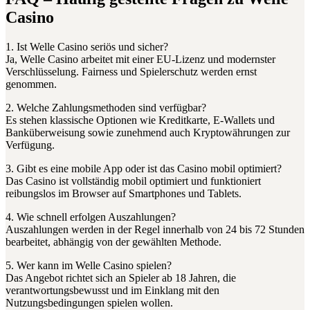
Casino
1. Ist Welle Casino seriös und sicher?
Ja, Welle Casino arbeitet mit einer EU-Lizenz und modernster
Verschlüsselung. Fairness und Spielerschutz werden ernst
genommen.
2. Welche Zahlungsmethoden sind verfügbar?
Es stehen klassische Optionen wie Kreditkarte, E-Wallets und
Banküberweisung sowie zunehmend auch Kryptowährungen zur
Verfügung.
3. Gibt es eine mobile App oder ist das Casino mobil optimiert?
Das Casino ist vollständig mobil optimiert und funktioniert
reibungslos im Browser auf Smartphones und Tablets.
4. Wie schnell erfolgen Auszahlungen?
Auszahlungen werden in der Regel innerhalb von 24 bis 72 Stunden
bearbeitet, abhängig von der gewählten Methode.
5. Wer kann im Welle Casino spielen?
Das Angebot richtet sich an Spieler ab 18 Jahren, die
verantwortungsbewusst und im Einklang mit den
Nutzungsbedingungen spielen wollen.