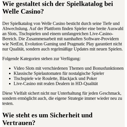
Wie gestaltet sich der Spielkatalog bei
Welle Casino?
Der Spielkatalog von Welle Casino besticht durch seine Tiefe und
Abwechslung. Auf der Plattform finden Spieler eine breite Auswahl
an Slots, Tischspielen und einem umfangreichen Live-Casino-
Bereich. Die Zusammenarbeit mit namhaften Software-Providern
wie NetEnt, Evolution Gaming und Pragmatic Play garantiert nicht
nur Qualität, sondern auch regelmäßige Updates mit neuen Spielen.
Folgende Kategorien stehen zur Verfügung:
Video Slots mit verschiedenen Themen und Bonusfunktionen
Klassische Spielautomaten für nostalgische Spieler
Tischspiele wie Roulette, Blackjack und Poker
Live-Casino mit realen Dealern in HD-Qualität
Diese Vielfalt sichert nicht nur Unterhaltung für jeden Geschmack,
sondern ermöglicht auch, die eigene Strategie immer wieder neu zu
testen.
Wie steht es um Sicherheit und
Vertrauen?