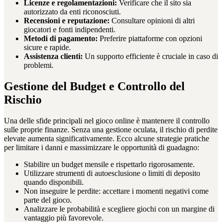
Licenze e regolamentazioni:
Verificare che il sito sia
autorizzato da enti riconosciuti.
Recensioni e reputazione:
Consultare opinioni di altri
giocatori e fonti indipendenti.
Metodi di pagamento:
Preferire piattaforme con opzioni
sicure e rapide.
Assistenza clienti:
Un supporto efficiente è cruciale in caso di
problemi.
Gestione del Budget e Controllo del
Rischio
Una delle sfide principali nel gioco online è mantenere il controllo
sulle proprie finanze. Senza una gestione oculata, il rischio di perdite
elevate aumenta significativamente. Ecco alcune strategie pratiche
per limitare i danni e massimizzare le opportunità di guadagno:
Stabilire un budget mensile e rispettarlo rigorosamente.
Utilizzare strumenti di autoesclusione o limiti di deposito
quando disponibili.
Non inseguire le perdite: accettare i momenti negativi come
parte del gioco.
Analizzare le probabilità e scegliere giochi con un margine di
vantaggio più favorevole.