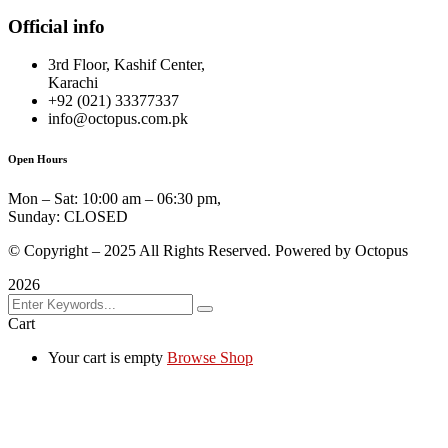
Official info
3rd Floor, Kashif Center,
Karachi
+92 (021) 33377337
info@octopus.com.pk
Open Hours
Mon – Sat: 10:00 am – 06:30 pm,
Sunday: CLOSED
© Copyright – 2025 All Rights Reserved. Powered by Octopus
2026
Cart
Your cart is empty
Browse Shop