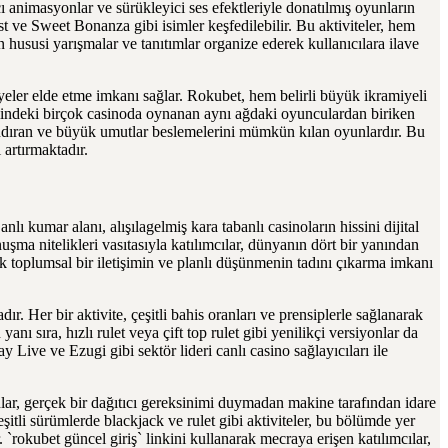
ıcı animasyonlar ve sürükleyici ses efektleriyle donatılmış oyunların
st ve Sweet Bonanza gibi isimler keşfedilebilir. Bu aktiviteler, hem
 hususi yarışmalar ve tanıtımlar organize ederek kullanıcılara ilave
iyeler elde etme imkanı sağlar. Rokubet, hem belirli büyük ikramiyeli
elindeki birçok casinoda oynanan aynı ağdaki oyunculardan biriken
andıran ve büyük umutlar beslemelerini mümkün kılan oyunlardır. Bu
artırmaktadır.
 kumar alanı, alışılagelmiş kara tabanlı casinoların hissini dijital
uşma nitelikleri vasıtasıyla katılımcılar, dünyanın dört bir yanından
rak toplumsal bir iletişimin ve planlı düşünmenin tadını çıkarma imkanı
 Her bir aktivite, çeşitli bahis oranları ve prensiplerle sağlanarak
 sıra, hızlı rulet veya çift top rulet gibi yenilikçi versiyonlar da
 Live ve Ezugi gibi sektör lideri canlı casino sağlayıcıları ile
ar, gerçek bir dağıtıcı gereksinimi duymadan makine tarafından idare
şitli sürümlerde blackjack ve rulet gibi aktiviteler, bu bölümde yer
`rokubet güncel giriş` linkini kullanarak mecraya erişen katılımcılar,