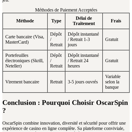
Méthodes de Paiement Acceptées
Délai de
Méthode
Type
Frais
Traitement
Dépôt
Dépôt instantané
Carte bancaire (Visa,
/
/ Retrait 1-3
Gratuit
MasterCard)
Retrait
jours
Portefeuilles
Dépôt
Dépôt instantané
électroniques (Skrill,
/
/ Retrait 24
Gratuit
Neteller)
Retrait
heures
Variable
Virement bancaire
Retrait
3-5 jours ouvrés
selon la
banque
Conclusion : Pourquoi Choisir OscarSpin
?
OscarSpin combine innovation, diversité et sécurité pour offrir une
expérience de casino en ligne complète. Sa plateforme conviviale,