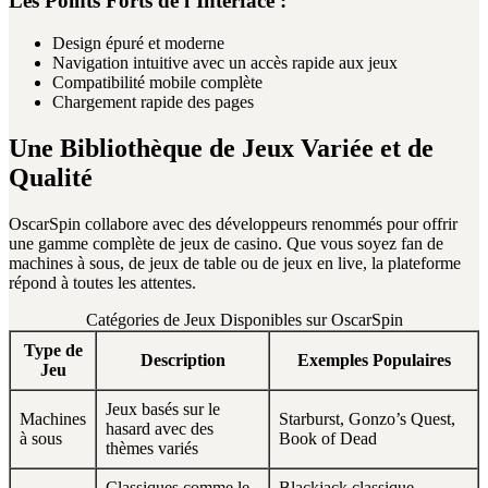
Les Points Forts de l’Interface :
Design épuré et moderne
Navigation intuitive avec un accès rapide aux jeux
Compatibilité mobile complète
Chargement rapide des pages
Une Bibliothèque de Jeux Variée et de
Qualité
OscarSpin collabore avec des développeurs renommés pour offrir
une gamme complète de jeux de casino. Que vous soyez fan de
machines à sous, de jeux de table ou de jeux en live, la plateforme
répond à toutes les attentes.
Catégories de Jeux Disponibles sur OscarSpin
Type de
Description
Exemples Populaires
Jeu
Jeux basés sur le
Machines
Starburst, Gonzo’s Quest,
hasard avec des
à sous
Book of Dead
thèmes variés
Classiques comme le
Blackjack classique,