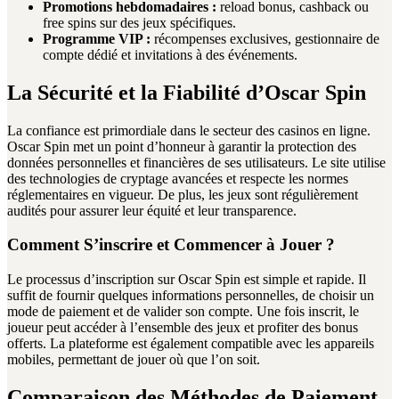
Promotions hebdomadaires :
reload bonus, cashback ou
free spins sur des jeux spécifiques.
Programme VIP :
récompenses exclusives, gestionnaire de
compte dédié et invitations à des événements.
La Sécurité et la Fiabilité d’Oscar Spin
La confiance est primordiale dans le secteur des casinos en ligne.
Oscar Spin met un point d’honneur à garantir la protection des
données personnelles et financières de ses utilisateurs. Le site utilise
des technologies de cryptage avancées et respecte les normes
réglementaires en vigueur. De plus, les jeux sont régulièrement
audités pour assurer leur équité et leur transparence.
Comment S’inscrire et Commencer à Jouer ?
Le processus d’inscription sur Oscar Spin est simple et rapide. Il
suffit de fournir quelques informations personnelles, de choisir un
mode de paiement et de valider son compte. Une fois inscrit, le
joueur peut accéder à l’ensemble des jeux et profiter des bonus
offerts. La plateforme est également compatible avec les appareils
mobiles, permettant de jouer où que l’on soit.
Comparaison des Méthodes de Paiement