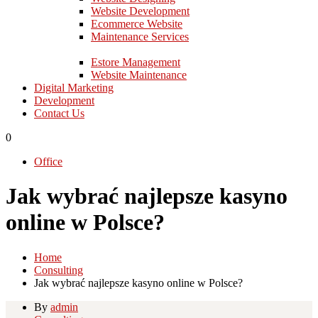
Website Development
Ecommerce Website
Maintenance Services
Estore Management
Website Maintenance
Digital Marketing
Development
Contact Us
0
Office
Jak wybrać najlepsze kasyno
online w Polsce?
Home
Consulting
Jak wybrać najlepsze kasyno online w Polsce?
By
admin